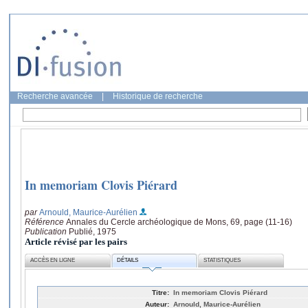
Recherche avancée
|
Historique de recherche
In memoriam Clovis Piérard
par
Arnould, Maurice-Aurélien
Référence
Annales du Cercle archéologique de Mons, 69, page (11-16)
Publication
Publié, 1975
Article révisé par les pairs
ACCÈS EN LIGNE
DÉTAILS
STATISTIQUES
Titre:
In memoriam Clovis Piérard
Auteur:
Arnould, Maurice-Aurélien