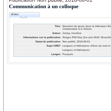
Communication à un colloque
DÉTAILS
Titre:
Question du genre dans la littérature f
continentale et à Taïwan
Auteur:
Jortay, Coraline
Informations sur la publication:
Striges PhD Day (1er juin 2016: Bruxell
Statut de publication:
Non publié, 2016-06-01
Sujet CREF:
Langues et littératures d'Asie du sud et
Langues et littératures
Langue:
Français