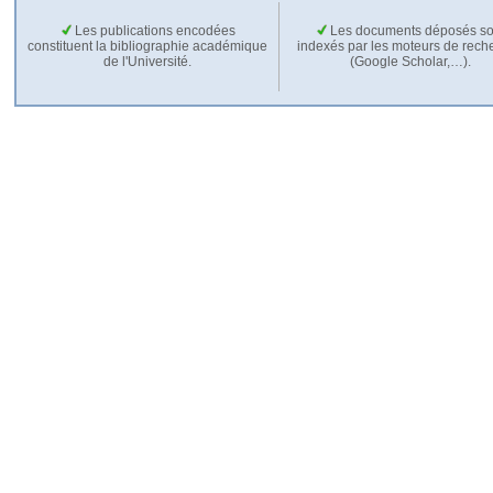
Les publications encodées
Les documents déposés so
constituent la bibliographie académique
indexés par les moteurs de rech
de l'Université.
(Google Scholar,…).