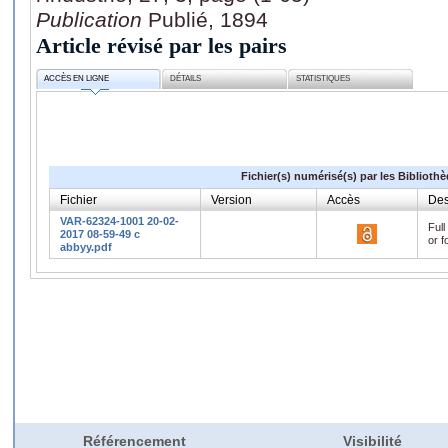
Publication
Publié, 1894
Article révisé par les pairs
ACCÈS EN LIGNE
DÉTAILS
STATISTIQUES
Fichier(s) numérisé(s) par les Biblioth
Fichier
Version
Accès
Des
VAR-62324-1001 20-02-
Full
2017 08-59-49 c
or f
abbyy.pdf
Référencement
Visibilité