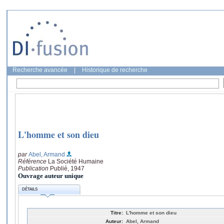
Recherche avancée
|
Historique de recherche
L'homme et son dieu
par
Abel, Armand
Référence
La Société Humaine
Publication
Publié, 1947
Ouvrage auteur unique
DÉTAILS
Titre:
L'homme et son dieu
Auteur:
Abel, Armand