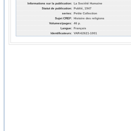
Informations sur la publication:
La Société Humaine
Statut de publication:
Publié, 1947
series:
Petite Collection
Sujet CREF:
Histoire des religions
Volumes/pages:
46 p.
Langue:
Français
Identificateurs:
VAR-62621-1001