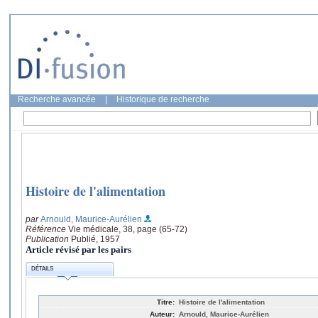
Recherche avancée
|
Historique de recherche
Histoire de l'alimentation
par
Arnould, Maurice-Aurélien
Référence
Vie médicale, 38, page (65-72)
Publication
Publié, 1957
Article révisé par les pairs
DÉTAILS
Titre:
Histoire de l'alimentation
Auteur:
Arnould, Maurice-Aurélien