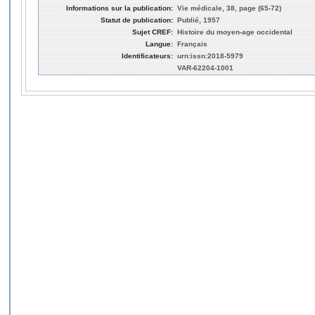
Informations sur la publication:
Vie médicale, 38, page (65-72)
Statut de publication:
Publié, 1957
Sujet CREF:
Histoire du moyen-age occidental
Langue:
Français
Identificateurs:
urn:issn:2018-5979
VAR-62204-1001