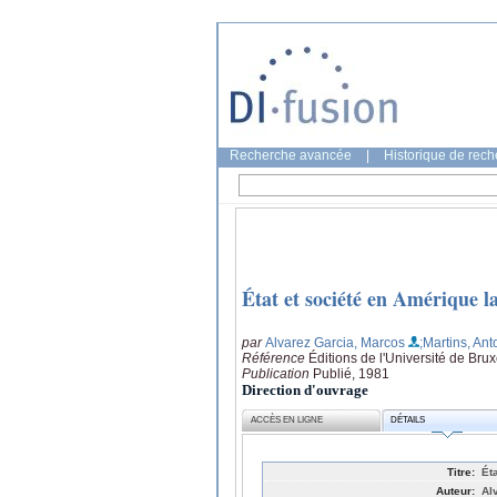
Recherche avancée
|
Historique de rec
État et société en Amérique l
par
Alvarez Garcia, Marcos
;Martins, An
Référence
Éditions de l'Université de Brux
Publication
Publié, 1981
Direction d'ouvrage
ACCÈS EN LIGNE
DÉTAILS
Titre:
Ét
Auteur:
Al