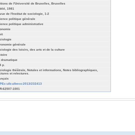
itions de l'Université de Bruxelles, Bruxelles
blié, 1981
ue de l'Institut de sociologie, 1-2
ience politique générale
ience politique administrative
onomie
it
ciologie
ronomie générale
ciologie des loisirs, des arts et de la culture
stoire
t dramatique
4 p.
ciologie théâtrale, Notules et informations, Notes bibliographiques,
ctures et relectures.
ançais
PEc:ulb:ulbeco:2013/232413
R-62507-1001