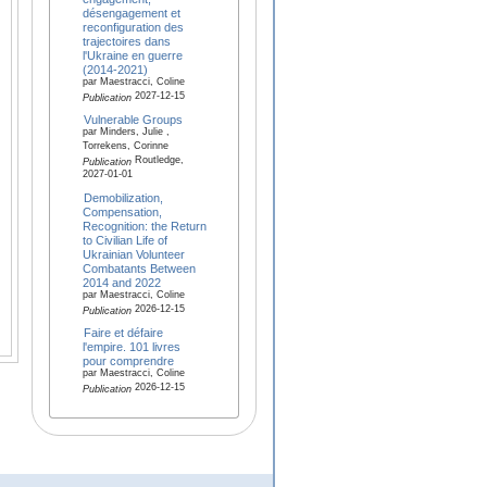
désengagement et
reconfiguration des
trajectoires dans
l'Ukraine en guerre
(2014-2021)
par Maestracci, Coline
2027-12-15
Publication
Vulnerable Groups
par Minders, Julie ,
Torrekens, Corinne
Routledge,
Publication
2027-01-01
Demobilization,
Compensation,
Recognition: the Return
to Civilian Life of
Ukrainian Volunteer
Combatants Between
2014 and 2022
par Maestracci, Coline
2026-12-15
Publication
Faire et défaire
l'empire. 101 livres
pour comprendre
par Maestracci, Coline
2026-12-15
Publication