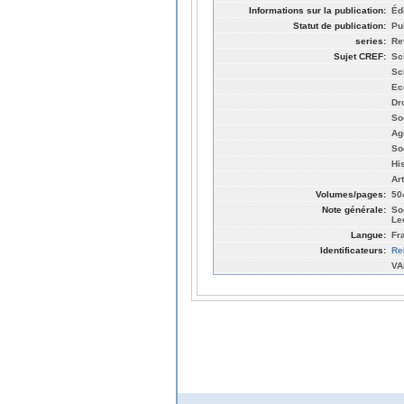
Informations sur la publication:
Éd
Statut de publication:
Pu
series:
Rev
Sujet CREF:
Sc
Sc
Ec
Dro
So
Ag
So
Hi
Ar
Volumes/pages:
50
Note générale:
So
Le
Langue:
Fr
Identificateurs:
Re
VA