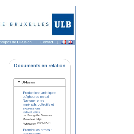
propos de DI-fusion
|
Contact
|
Documents en relation
DI-fusion
Productions artistiques
ouïghoures en exil.
Naviguer entre
impératifs collectifs et
expressions
individuelles.
par Frangville, Vanessa ,
Mukadasi, Mijiti
2027-07-01
Publication
Prendre les armes :
engagement,