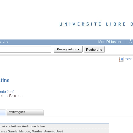
herche
Mon DI-fusion
|
À 
Passe-partout
Citer
atine
tonio José
elles, Bruxelles
STATISTIQUES
at et société en Amérique latine
varez Garcia, Marcos; Martins, Antonio José