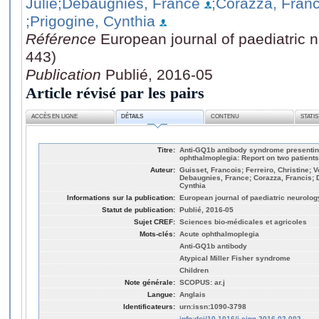
Julie
;Debaugnies, France
;Corazza, Franc
;Prigogine, Cynthia
Référence
European journal of paediatric n
443)
Publication
Publié, 2016-05
Article révisé par les pairs
ACCÈS EN LIGNE
DÉTAILS
CONTENU
STATI
Titre:
Anti-GQ1b antibody syndrome presenting
ophthalmoplegia: Report on two patients 
Auteur:
Guisset, Francois; Ferreiro, Christine; Vo
Debaugnies, France; Corazza, Francis; 
Cynthia
Informations sur la publication:
European journal of paediatric neurology
Statut de publication:
Publié, 2016-05
Sujet CREF:
Sciences bio-médicales et agricoles
Mots-clés:
Acute ophthalmoplegia
Anti-GQ1b antibody
Atypical Miller Fisher syndrome
Children
Note générale:
SCOPUS: ar.j
Langue:
Anglais
Identificateurs:
urn:issn:1090-3798
info:doi/10.1016/j.ejpn.2016.02.002