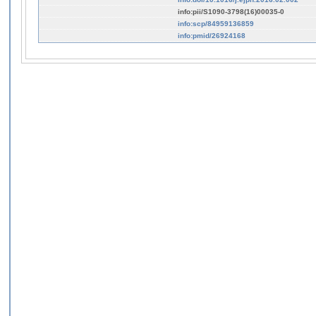
info:pii/S1090-3798(16)00035-0
info:scp/84959136859
info:pmid/26924168