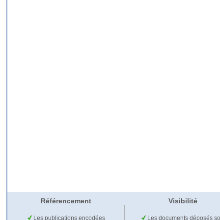
Référencement
Visibilité
Les publications encodées
Les documents déposés so