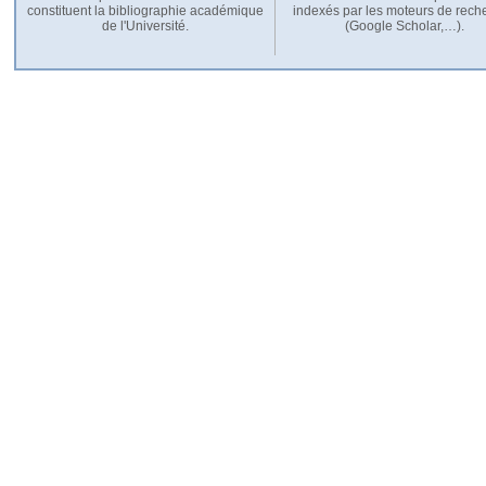
constituent la bibliographie académique
indexés par les moteurs de rech
de l'Université.
(Google Scholar,…).