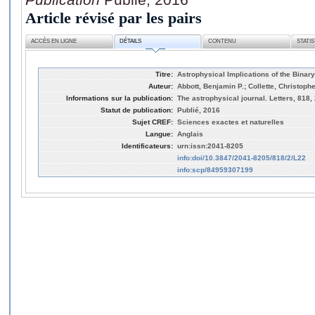
Article révisé par les pairs
ACCÈS EN LIGNE
DÉTAILS
CONTENU
STATI
Titre:
Astrophysical Implications of the Bina
Auteur:
Abbott, Benjamin P.; Collette, Christophe;
Informations sur la publication:
The astrophysical journal. Letters, 818,
Statut de publication:
Publié, 2016
Sujet CREF:
Sciences exactes et naturelles
Langue:
Anglais
Identificateurs:
urn:issn:2041-8205
info:doi/10.3847/2041-8205/818/2/L22
info:scp/84959307199