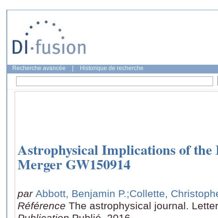
Recherche avancée
|
Historique de recherche
Astrophysical Implications of the
Merger GW150914
par
Abbott, Benjamin P.
;Collette, Christoph
Référence
The astrophysical journal. Lette
Publication
Publié, 2016