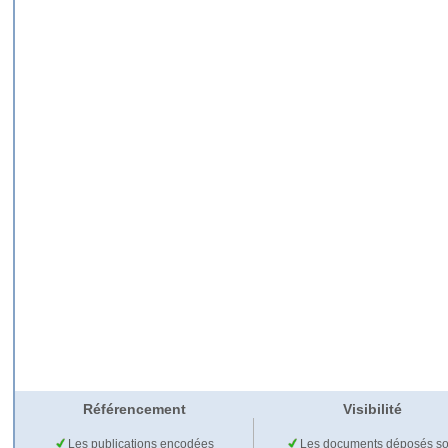
Référencement
Visibilité
Les publications encodées
Les documents déposés so