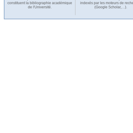
constituent la bibliographie académique
indexés par les moteurs de rech
de l'Université.
(Google Scholar,…).