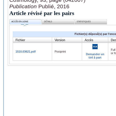
Publication
Publié, 2016
Article révisé par les pairs
ACCÈS EN LIGNE
DÉTAILS
STATISTIQUES
Fichier(s) déposé(s) par l'enc
Fichier
Version
Accès
Des
Full
1510.03621.pdf
Postprint
or f
Demander un
tiré à part