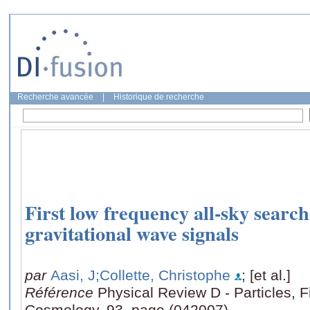
Recherche avancée
|
Historique de recherche
First low frequency all-sky search
gravitational wave signals
par
Aasi, J
;Collette, Christophe
; [et al.]
Référence
Physical Review D - Particles, F
Cosmology, 93, page (042007)