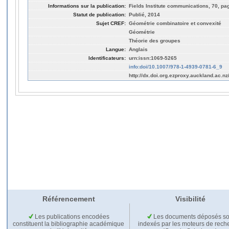
Informations sur la publication:
Fields Institute communications, 70, pa
Statut de publication:
Publié, 2014
Sujet CREF:
Géométrie combinatoire et convexité
Géométrie
Théorie des groupes
Langue:
Anglais
Identificateurs:
urn:issn:1069-5265
info:doi/10.1007/978-1-4939-0781-6_9
http://dx.doi.org.ezproxy.auckland.ac.n
Référencement
Visibilité
Les publications encodées
Les documents déposés so
constituent la bibliographie académique
indexés par les moteurs de rech