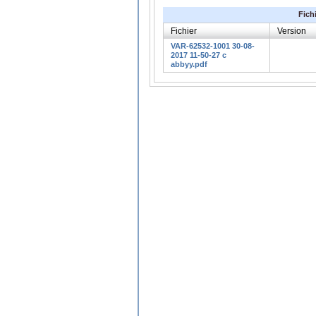
Fich
Fichier
Version
VAR-62532-1001 30-08-
2017 11-50-27 c
abbyy.pdf