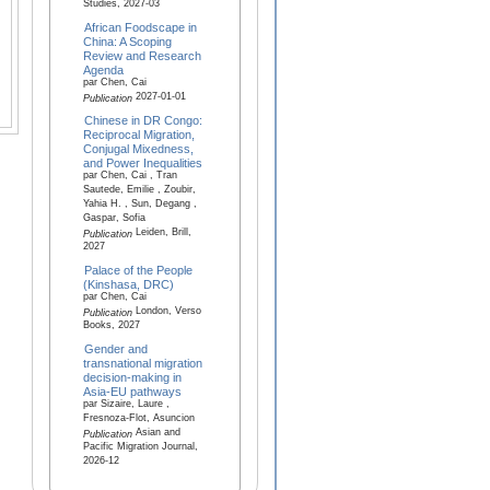
Studies, 2027-03
African Foodscape in
China: A Scoping
Review and Research
Agenda
par Chen, Cai
2027-01-01
Publication
Chinese in DR Congo:
Reciprocal Migration,
Conjugal Mixedness,
and Power Inequalities
par Chen, Cai , Tran
Sautede, Emilie , Zoubir,
Yahia H. , Sun, Degang ,
Gaspar, Sofia
Leiden, Brill,
Publication
2027
Palace of the People
(Kinshasa, DRC)
par Chen, Cai
London, Verso
Publication
Books, 2027
Gender and
transnational migration
decision-making in
Asia-EU pathways
par Sizaire, Laure ,
Fresnoza-Flot, Asuncion
Asian and
Publication
Pacific Migration Journal,
2026-12