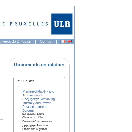
propos de DI-fusion
|
Contact
|
Documents en relation
DI-fusion
Privileged Mobility and
Transnational
Conjugality: Rethinking
Intimacy and Power
Relations across
Borders
par Sizaire, Laure ,
Chaveneau, Clio ,
Fresnoza-Flot, Asuncion
Journal of
Publication
Ethnic and Migration