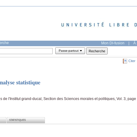
herche
Mon DI-fusion
|
À 
Passe-partout
Citer
alyse statistique
 de l'Institut grand-ducal, Section des Sciences morales et politiques, Vol. 3, page
STATISTIQUES