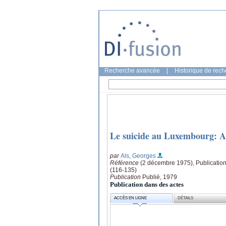
Recherche avancée
|
Historique de rec
Le suicide au Luxembourg: An
par
Als, Georges
Référence
(2 décembre 1975), Publications
(116-135)
Publication
Publié, 1979
Publication dans des actes
ACCÈS EN LIGNE
DÉTAILS