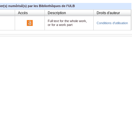
ier(s) numérisé(s) par les Bibliothèques de l'ULB
Accès
Description
Droits d'auteur
Full text for the whole work,
Conditions d'utilisation
or for a work part