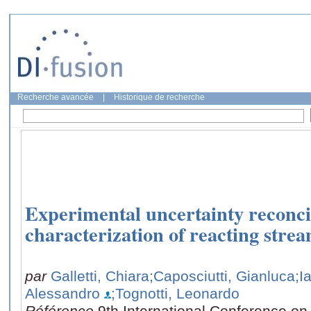
Recherche avancée
|
Historique de recherche
Experimental uncertainty reconcil
characterization of reacting strea
par
Galletti, Chiara
;Caposciutti, Gianluca
;I
Alessandro
;Tognotti, Leonardo
Référence
9th International Conference o