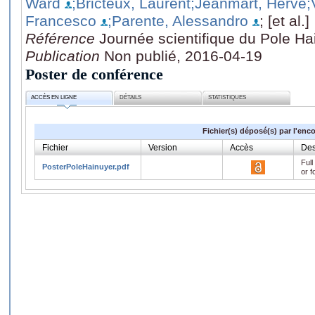
Ward
;Bricteux, Laurent
;Jeanmart, Hervé
;
Francesco
;Parente, Alessandro
; [et al.]
Référence
Journée scientifique du Pole Ha
Publication
Non publié, 2016-04-19
Poster de conférence
ACCÈS EN LIGNE
DÉTAILS
STATISTIQUES
Fichier(s) déposé(s) par l'enc
Fichier
Version
Accès
Des
Full
PosterPoleHainuyer.pdf
or f