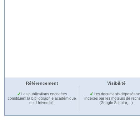
Référencement
Visibilité
Les publications encodées
Les documents déposés so
constituent la bibliographie académique
indexés par les moteurs de rech
de l'Université.
(Google Scholar,…).