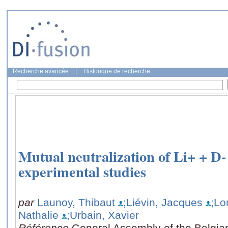
Recherche avancée
|
Historique de recherche
Mutual neutralization of Li+ + D- 
experimental studies
par
Launoy, Thibaut
;Liévin, Jacques
;Lo
Nathalie
;Urbain, Xavier
Référence
General Assembly of the Belgia