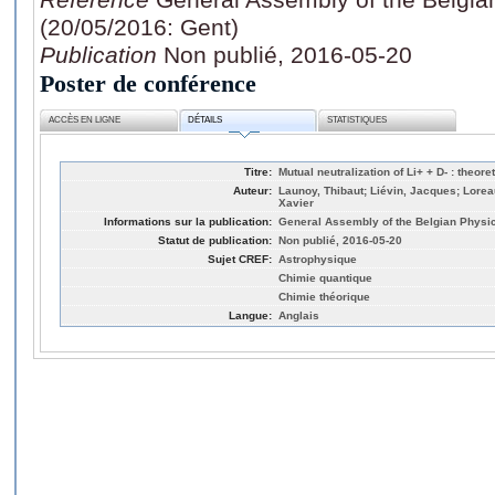
(20/05/2016: Gent)
Publication
Non publié, 2016-05-20
Poster de conférence
ACCÈS EN LIGNE
DÉTAILS
STATISTIQUES
Titre:
Mutual neutralization of Li+ + D- : theor
Auteur:
Launoy, Thibaut; Liévin, Jacques; Lorea
Xavier
Informations sur la publication:
General Assembly of the Belgian Physic
Statut de publication:
Non publié, 2016-05-20
Sujet CREF:
Astrophysique
Chimie quantique
Chimie théorique
Langue:
Anglais