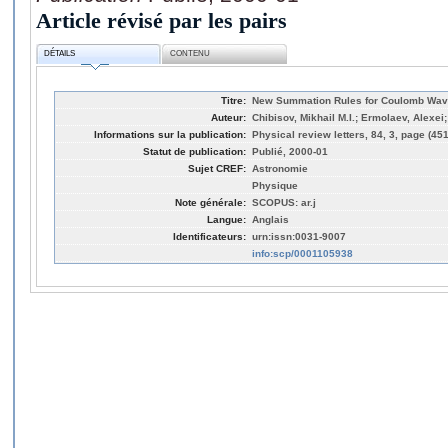
Article révisé par les pairs
DÉTAILS
CONTENU
Titre:
New Summation Rules for Coulomb Wav
Auteur:
Chibisov, Mikhail M.I.; Ermolaev, Alexei;
Informations sur la publication:
Physical review letters, 84, 3, page (45
Statut de publication:
Publié, 2000-01
Sujet CREF:
Astronomie
Physique
Note générale:
SCOPUS: ar.j
Langue:
Anglais
Identificateurs:
urn:issn:0031-9007
info:scp/0001105938