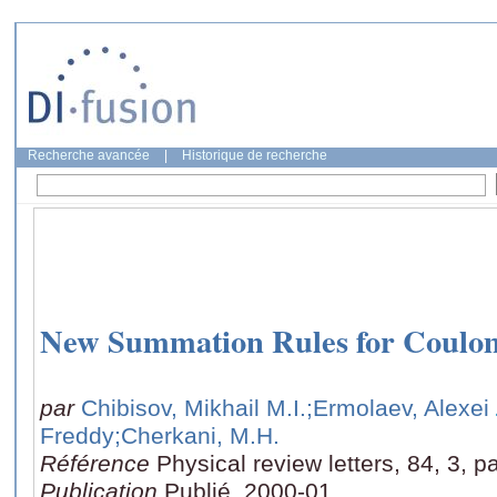
Recherche avancée
|
Historique de recherche
New Summation Rules for Coulo
par
Chibisov, Mikhail M.I.
;Ermolaev, Alexei
Freddy
;Cherkani, M.H.
Référence
Physical review letters, 84, 3, 
Publication
Publié, 2000-01