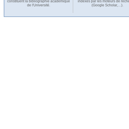
constituent la bibliographie académique
indexés par les moteurs de rech
de l'Université.
(Google Scholar,…).