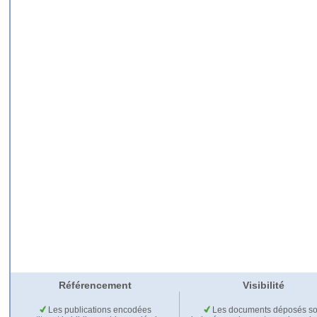
Référencement
Visibilité
Les publications encodées
Les documents déposés so