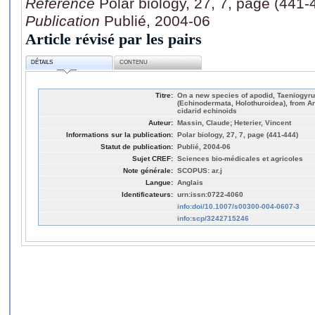
Référence
Polar biology, 27, 7, page (441-
Publication
Publié, 2004-06
Article révisé par les pairs
DÉTAILS
CONTENU
Titre:
On a new species of apodid, Taeniogyru
(Echinodermata, Holothuroidea), from Ant
cidarid echinoids
Auteur:
Massin, Claude; Heterier, Vincent
Informations sur la publication:
Polar biology, 27, 7, page (441-444)
Statut de publication:
Publié, 2004-06
Sujet CREF:
Sciences bio-médicales et agricoles
Note générale:
SCOPUS: ar.j
Langue:
Anglais
Identificateurs:
urn:issn:0722-4060
info:doi/10.1007/s00300-004-0607-3
info:scp/3242715246