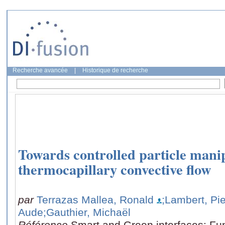
Recherche avancée
|
Historique de recherche
Towards controlled particle mani
thermocapillary convective flow
par
Terrazas Mallea, Ronald
;Lambert, Pie
Aude
;Gauthier, Michaël
Référence
Smart and Green interfaces: Fu