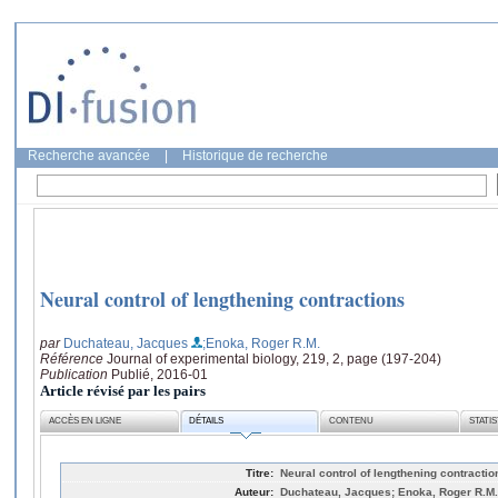
Recherche avancée
|
Historique de recherche
Neural control of lengthening contractions
par
Duchateau, Jacques
;Enoka, Roger R.M.
Référence
Journal of experimental biology, 219, 2, page (197-204)
Publication
Publié, 2016-01
Article révisé par les pairs
ACCÈS EN LIGNE
DÉTAILS
CONTENU
STATI
Titre:
Neural control of lengthening contractio
Auteur:
Duchateau, Jacques; Enoka, Roger R.M.