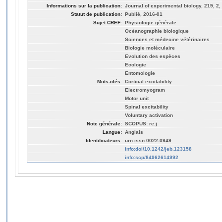
Informations sur la publication:
Journal of experimental biology, 219, 2,
Statut de publication:
Publié, 2016-01
Sujet CREF:
Physiologie générale
Océanographie biologique
Sciences et médecine vétérinaires
Biologie moléculaire
Evolution des espèces
Ecologie
Entomologie
Mots-clés:
Cortical excitability
Electromyogram
Motor unit
Spinal excitability
Voluntary activation
Note générale:
SCOPUS: re.j
Langue:
Anglais
Identificateurs:
urn:issn:0022-0949
info:doi/10.1242/jeb.123158
info:scp/84962614992