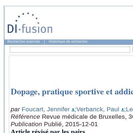
Recherche avancée
|
Historique de recherche
Dopage, pratique sportive et addic
par
Foucart, Jennifer
;Verbanck, Paul
;Le
Référence
Revue médicale de Bruxelles, 3
Publication
Publié, 2015-12-01
Article révisé par les pairs