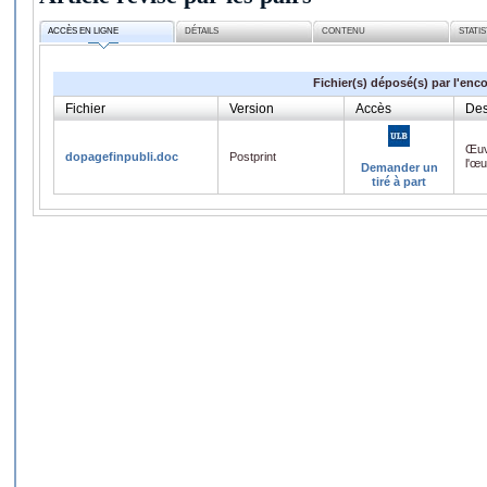
ACCÈS EN LIGNE
DÉTAILS
CONTENU
STATI
Fichier(s) déposé(s) par l'enc
Fichier
Version
Accès
Des
Œuv
dopagefinpubli.doc
Postprint
l'œ
Demander un
tiré à part