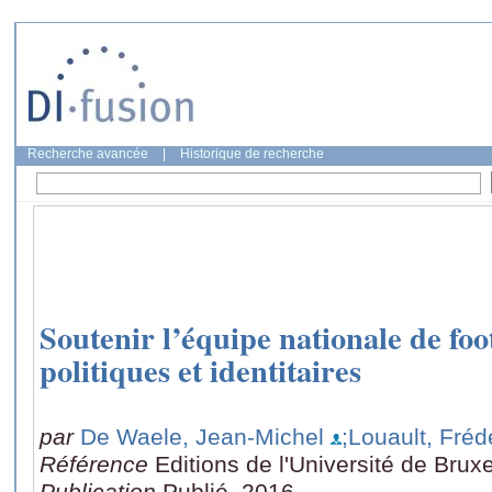
Recherche avancée
|
Historique de recherche
Soutenir l’équipe nationale de foo
politiques et identitaires
par
De Waele, Jean-Michel
;Louault, Fréd
Référence
Editions de l'Université de Brux
Publication
Publié, 2016