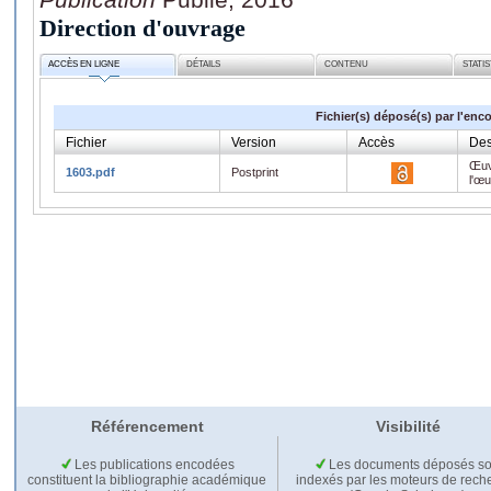
Direction d'ouvrage
ACCÈS EN LIGNE
DÉTAILS
CONTENU
STATI
Fichier(s) déposé(s) par l'enc
Fichier
Version
Accès
Des
Œuv
1603.pdf
Postprint
l'œ
Référencement
Visibilité
Les publications encodées
Les documents déposés so
constituent la bibliographie académique
indexés par les moteurs de rech