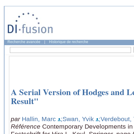
Recherche avancée
|
Historique de recherche
A Serial Version of Hodges and 
Result"
par
Hallin, Marc
;Swan, Yvik
;Verdebout
Référence
Contemporary Developments in S
Festschrift for Hira L. Koul, Springer, page