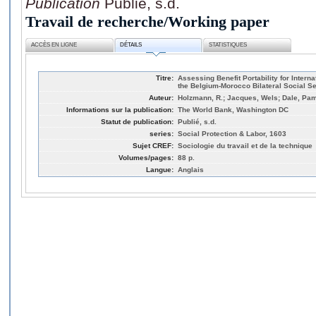
Publication
Publié, s.d.
Travail de recherche/Working paper
ACCÈS EN LIGNE
DÉTAILS
STATISTIQUES
Titre:
Assessing Benefit Portability for Intern
the Belgium-Morocco Bilateral Social S
Auteur:
Holzmann, R.; Jacques, Wels; Dale, Pa
Informations sur la publication:
The World Bank, Washington DC
Statut de publication:
Publié, s.d.
series:
Social Protection & Labor, 1603
Sujet CREF:
Sociologie du travail et de la technique
Volumes/pages:
88 p.
Langue:
Anglais