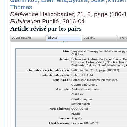
Thomas
Référence
Helicobacter, 21, 2, page (106-
Publication
Publié, 2016-04
Article révisé par les pairs
ACCÈS EN LIGNE
DÉTAILS
CONTENU
STATI
Titre:
Sequential Therapy for Helicobacter pylo
Children
Auteur:
Schwarzer, Andrea; Cadranel, Samy; Kol
Urruzuno, Pedro; Kalach, Nicolas; Iwan
Eleftheria; Sykora, Josef; Kindermann,
Informations sur la publication:
Helicobacter, 21, 2, page (106-113)
Statut de publication:
Publié, 2016-04
Sujet CREF:
Pathologie maladies infectieuses
Gastro-entérologie
Mots-clés:
Antibiotic resistance
Children
Clarithromycin
Metronidazole
Note générale:
SCOPUS: ar.j
FLWIN
Langue:
Anglais
Identificateurs:
urn:issn:1083-4389