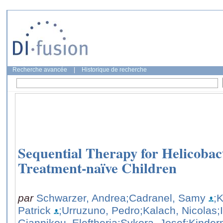
Recherche avancée
|
Historique de recherche
Sequential Therapy for Helicobact
Treatment-naïve Children
par
Schwarzer, Andrea
;Cadranel, Samy
;K
Patrick
;Urruzuno, Pedro
;Kalach, Nicolas
;
Giannikou, Eleftheria
;Sykora, Josef
;Kinder