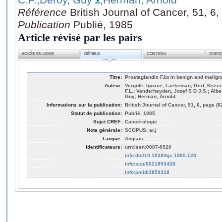
Référence
British Journal of Cancer, 51, 6
Publication
Publié, 1985
Article révisé par les pairs
ACCÈS EN LIGNE
DÉTAILS
CONTENU
STATI
Titre:
Prostaglandin F2α in benign and malign
Auteur:
Vergote, Ignace; Laekeman, Gert; Keer
F.L.; Vanderheyden, Jozef S D J.S.; Albe
Guy; Herman, Arnold
Informations sur la publication:
British Journal of Cancer, 51, 6, page (8
Statut de publication:
Publié, 1985
Sujet CREF:
Cancérologie
Note générale:
SCOPUS: ar.j
Langue:
Anglais
Identificateurs:
urn:issn:0007-0920
info:doi/10.1038/bjc.1985.128
info:scp/0021893428
info:pmid/3859318