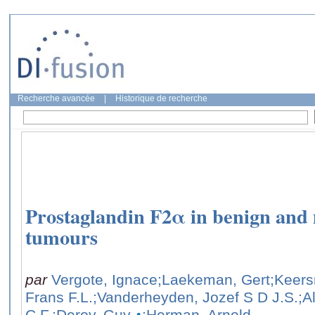
Recherche avancée
|
Historique de recherche
Prostaglandin F2α in benign and 
tumours
par
Vergote, Ignace
;Laekeman, Gert
;Keer
Frans F.L.
;Vanderheyden, Jozef S D J.S.
;A
C.F.
;Deroy, Guy
;Herman, Arnold