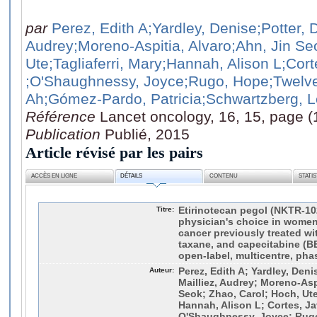
par
Perez, Edith A
;Yardley, Denise
;Potter, 
Audrey
;Moreno-Aspitia, Alvaro
;Ahn, Jin Se
Ute
;Tagliaferri, Mary
;Hannah, Alison L
;Cort
;O'Shaughnessy, Joyce
;Rugo, Hope
;Twelv
Ah
;Gómez-Pardo, Patricia
;Schwartzberg, L
Référence
Lancet oncology, 16, 15, page 
Publication
Publié, 2015
Article révisé par les pairs
ACCÈS EN LIGNE
DÉTAILS
CONTENU
STATI
Titre:
Etirinotecan pegol (NKTR-10
physician's choice in wome
cancer previously treated wi
taxane, and capecitabine (
open-label, multicentre, phas
Auteur:
Perez, Edith A; Yardley, Deni
Mailliez, Audrey; Moreno-Aspi
Seok; Zhao, Carol; Hoch, Ute;
Hannah, Alison L; Cortes, J
O'Shaughnessy, Joyce; Rugo