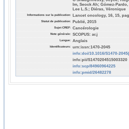
Im, Seock Ah; Gómez-Pardo, 
Lee L.S.; Diéras, Véronique
Informations sur la publication:
Lancet oncology, 16, 15, pa
Statut de publication:
Publié, 2015
Sujet CREF:
Cancérologie
Note générale:
SCOPUS: ar.j
Langue:
Anglais
Identificateurs:
urn:issn:1470-2045
info:doi/10.1016/S1470-2045
info:pii/S1470204515003320
info:scp/84960964225
info:pmid/26482278