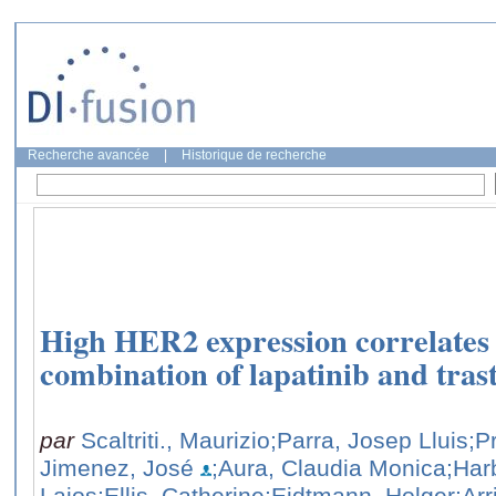
Recherche avancée
|
Historique de recherche
High HER2 expression correlates 
combination of lapatinib and tra
par
Scaltriti., Maurizio
;Parra, Josep Lluis
;P
Jimenez, José
;Aura, Claudia Monica
;Har
Lajos
;Ellis, Catherine
;Eidtmann, Holger
;Ar