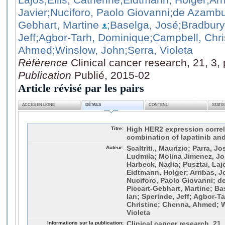
Javier
;Nuciforo, Paolo Giovanni
;de Azambu
Gebhart, Martine
;Baselga, José
;Bradbury
Jeff
;Agbor‑Tarh, Dominique
;Campbell, Chri
Ahmed
;Winslow, John
;Serra, Violeta
Référence
Clinical cancer research, 21, 3,
Publication
Publié, 2015-02
Article révisé par les pairs
ACCÈS EN LIGNE
DÉTAILS
CONTENU
STATI
Titre:
High HER2 expression correl
combination of lapatinib an
Auteur:
Scaltriti., Maurizio; Parra, J
Ludmila; Molina Jimenez, Jo
Harbeck, Nadia; Pusztai, Lajo
Eidtmann, Holger; Arribas, J
Nuciforo, Paolo Giovanni; d
Piccart-Gebhart, Martine; Ba
Ian; Sperinde, Jeff; Agbor‑T
Christine; Chenna, Ahmed; W
Violeta
Informations sur la publication:
Clinical cancer research, 21,