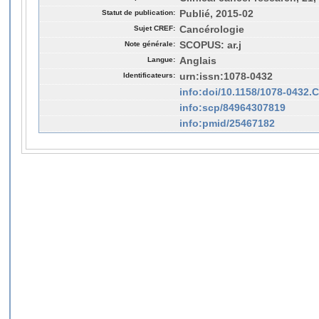
Statut de publication:
Publié, 2015-02
Sujet CREF:
Cancérologie
Note générale:
SCOPUS: ar.j
Langue:
Anglais
Identificateurs:
urn:issn:1078-0432
info:doi/10.1158/1078-0432.
info:scp/84964307819
info:pmid/25467182