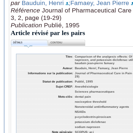
par
Bauduin, Henri
;Famaey, Jean Pierre
Référence
Journal of Pharmaceutical Care
3, 2, page (19-29)
Publication
Publié, 1995
Article révisé par les pairs
DÉTAILS
CONTENU
Titre:
Comparison of the analgesic effects: Of
naproxen, and potassium diclofenac util
bauduin jean-pierre famaey
Auteur:
Bauduin, Henri; Famaey, Jean Pierre
Informations sur la publication:
Journal of Pharmaceutical Care in Pain 
29)
Statut de publication:
Publié, 1995
Sujet CREF:
Anesthésiologie
Sciences pharmaceutiques
Mots-clés:
dental pain
nociceptive threshold
Nonsteroidal antiinflammatory agents
NSAIDs
p-cyclodextrin-piroxicam
potassium diclofenac
sodium naproxen
Note générale:
SCOPUS: ar.j