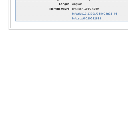
Langue:
Anglais
Identificateurs:
urn:issn:1056-4950
info:doi/10.1300/J088v03n02_03
info:scp/0029582838