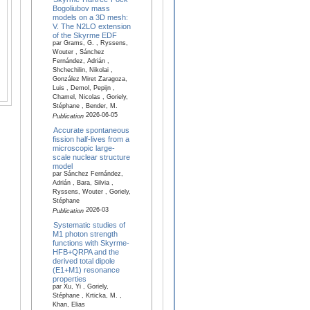
Bogoliubov mass
models on a 3D mesh:
V. The N2LO extension
of the Skyrme EDF
par Grams, G. , Ryssens,
Wouter , Sánchez
Fernández, Adrián ,
Shchechilin, Nikolai ,
González Miret Zaragoza,
Luis , Demol, Pepijn ,
Chamel, Nicolas , Goriely,
Stéphane , Bender, M.
2026-06-05
Publication
Accurate spontaneous
fission half-lives from a
microscopic large-
scale nuclear structure
model
par Sánchez Fernández,
Adrián , Bara, Silvia ,
Ryssens, Wouter , Goriely,
Stéphane
2026-03
Publication
Systematic studies of
M1 photon strength
functions with Skyrme-
HFB+QRPA and the
derived total dipole
(E1+M1) resonance
properties
par Xu, Yi , Goriely,
Stéphane , Krticka, M. ,
Khan, Elias