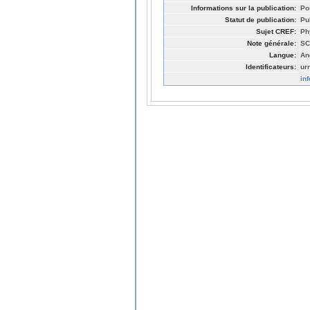
Informations sur la publication:
Po
Statut de publication:
Pu
Sujet CREF:
Ph
Note générale:
SC
Langue:
An
Identificateurs:
ur
in