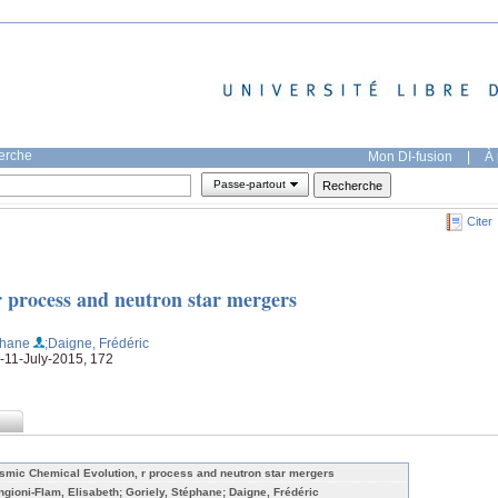
herche
Mon DI-fusion
|
À 
Passe-partout
Citer
 process and neutron star mergers
phane
;Daigne, Frédéric
-11-July-2015, 172
smic Chemical Evolution, r process and neutron star mergers
ngioni-Flam, Elisabeth; Goriely, Stéphane; Daigne, Frédéric