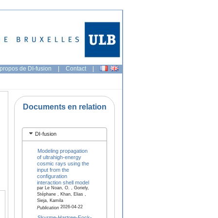
propos de DI-fusion
|
Contact
|
Documents en relation
DI-fusion
Modeling propagation
of ultrahigh-energy
cosmic rays using the
input from the
configuration
interaction shell model
par Le Noan, O. , Goriely,
Stéphane , Khan, Elias ,
Sieja, Kamila
2026-04-22
Publication
Skyrme-Hartree-Fock-