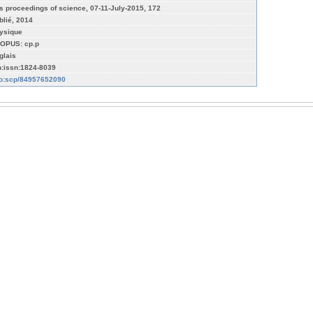
s proceedings of science, 07-11-July-2015, 172
blié, 2014
ysique
OPUS: cp.p
glais
n:issn:1824-8039
fo:scp/84957652090