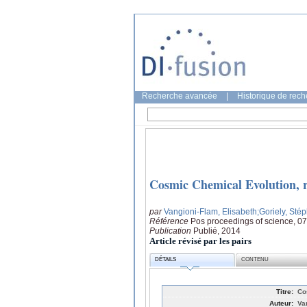
Recherche avancée
|
Historique de rec
Cosmic Chemical Evolution, r
par
Vangioni-Flam, Elisabeth
;Goriely, Sté
Référence
Pos proceedings of science, 07
Publication
Publié, 2014
Article révisé par les pairs
DÉTAILS
CONTENU
Titre:
Co
Auteur:
Va