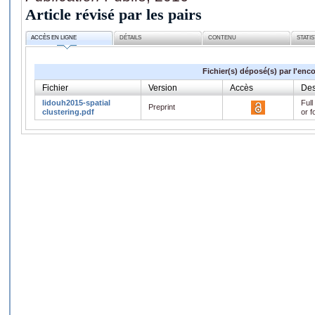
Article révisé par les pairs
ACCÈS EN LIGNE
DÉTAILS
CONTENU
STATI
Fichier(s) déposé(s) par l'enc
Fichier
Version
Accès
Des
lidouh2015-spatial
Full
Preprint
clustering.pdf
or f