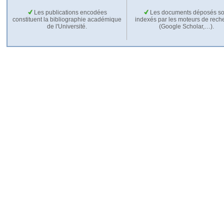
Les publications encodées
Les documents déposés so
constituent la bibliographie académique
indexés par les moteurs de rech
de l'Université.
(Google Scholar,…).