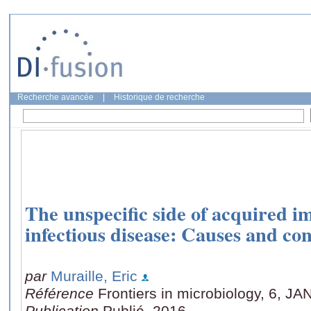
Recherche avancée
|
Historique de recherche
The unspecific side of acquired i
infectious disease: Causes and co
par
Muraille, Eric
Référence
Frontiers in microbiology, 6, JA
Publication
Publié, 2016