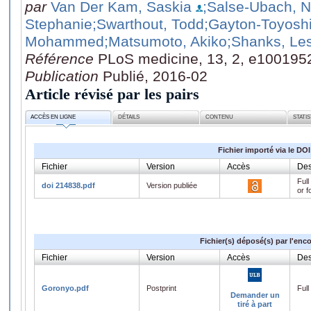
par
Van Der Kam, Saskia
;Salse-Ubach, N
Stephanie
;Swarthout, Todd
;Gayton-Toyosh
Mohammed
;Matsumoto, Akiko
;Shanks, Les
Référence
PLoS medicine, 13, 2, e100195
Publication
Publié, 2016-02
Article révisé par les pairs
ACCÈS EN LIGNE
DÉTAILS
CONTENU
STATI
Fichier importé via le DOI
Fichier
Version
Accès
Des
Full
doi 214838.pdf
Version publiée
or f
Fichier(s) déposé(s) par l'enc
Fichier
Version
Accès
Des
Goronyo.pdf
Postprint
Full
Demander un
tiré à part