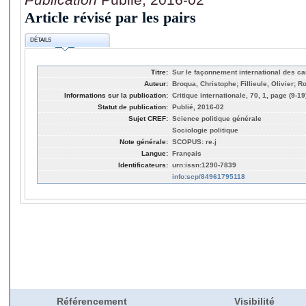
Article révisé par les pairs
DÉTAILS
Titre:
Sur le façonnement international des ca
Auteur:
Broqua, Christophe; Fillieule, Olivier; 
Informations sur la publication:
Critique internationale, 70, 1, page (9-19
Statut de publication:
Publié, 2016-02
Sujet CREF:
Science politique générale
Sociologie politique
Note générale:
SCOPUS: re.j
Langue:
Français
Identificateurs:
urn:issn:1290-7839
info:scp/84961795118
Référencement
Visibilité