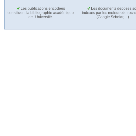
Les publications encodées
Les documents déposés so
constituent la bibliographie académique
indexés par les moteurs de rech
de l'Université.
(Google Scholar,…).