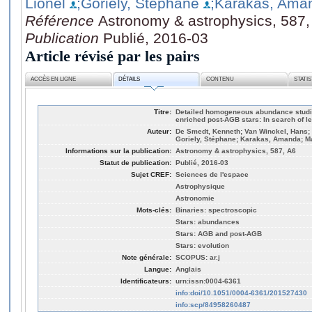
Lionel
;Goriely, Stéphane
;Karakas, Ama
Référence
Astronomy & astrophysics, 587,
Publication
Publié, 2016-03
Article révisé par les pairs
ACCÈS EN LIGNE
DÉTAILS
CONTENU
STATI
Titre:
Detailed homogeneous abundance studie
enriched post-AGB stars: In search of le
Auteur:
De Smedt, Kenneth; Van Winckel, Hans; 
Goriely, Stéphane; Karakas, Amanda; M
Informations sur la publication:
Astronomy & astrophysics, 587, A6
Statut de publication:
Publié, 2016-03
Sujet CREF:
Sciences de l'espace
Astrophysique
Astronomie
Mots-clés:
Binaries: spectroscopic
Stars: abundances
Stars: AGB and post-AGB
Stars: evolution
Note générale:
SCOPUS: ar.j
Langue:
Anglais
Identificateurs:
urn:issn:0004-6361
info:doi/10.1051/0004-6361/201527430
info:scp/84958260487