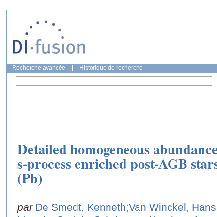
Recherche avancée
|
Historique de recherche
Detailed homogeneous abundance s
s-process enriched post-AGB stars
(Pb)
par
De Smedt, Kenneth
;Van Winckel, Hans