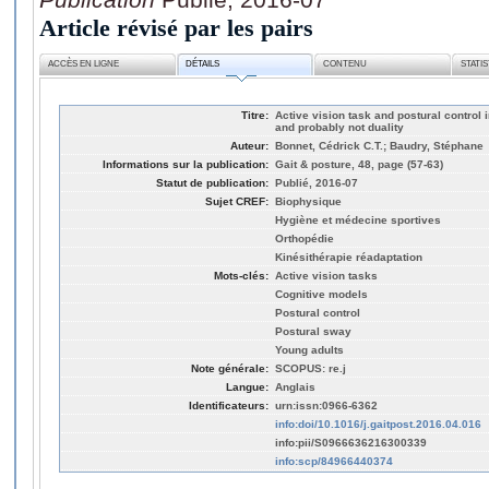
Article révisé par les pairs
ACCÈS EN LIGNE
DÉTAILS
CONTENU
STATI
Titre:
Active vision task and postural control 
and probably not duality
Auteur:
Bonnet, Cédrick C.T.; Baudry, Stéphane
Informations sur la publication:
Gait & posture, 48, page (57-63)
Statut de publication:
Publié, 2016-07
Sujet CREF:
Biophysique
Hygiène et médecine sportives
Orthopédie
Kinésithérapie réadaptation
Mots-clés:
Active vision tasks
Cognitive models
Postural control
Postural sway
Young adults
Note générale:
SCOPUS: re.j
Langue:
Anglais
Identificateurs:
urn:issn:0966-6362
info:doi/10.1016/j.gaitpost.2016.04.016
info:pii/S0966636216300339
info:scp/84966440374