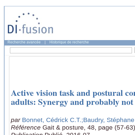
Recherche avancée
|
Historique de recherche
Active vision task and postural co
adults: Synergy and probably not 
par
Bonnet, Cédrick C.T.
;Baudry, Stéphane
Référence
Gait & posture, 48, page (57-63
Publication
Publié, 2016-07