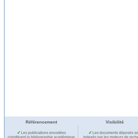
Référencement
Visibilité
Les publications encodées
Les documents déposés so
constituent la bibliographie académique
indexés par les moteurs de rech