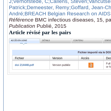
J
;Verhofstede, C
;Callens, Steven
;Vancutse
Patrick
;Demeester, Remy
;Goffard, Jean-Ch
André
;BREACH Belgian Research on AIDS 
Référence
BMC infectious diseases, 15, p
Publication
Publié, 2015
Article révisé par les pairs
ACCÈS EN LIGNE
DÉTAILS
CONTENU
STATI
Fichier importé via le DOI
Fichier
Version
Accès
Des
Full
doi 214448.pdf
Version publiée
or f