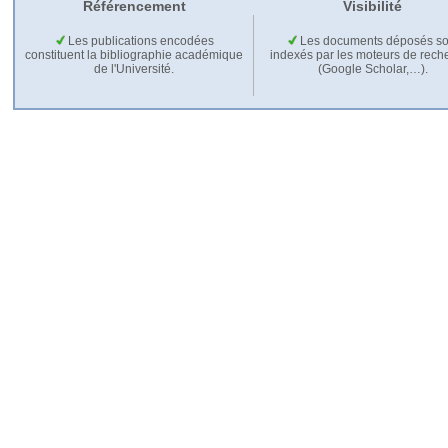
Référencement
Visibilité
Les publications encodées
Les documents déposés so
constituent la bibliographie académique
indexés par les moteurs de rech
de l'Université.
(Google Scholar,…).