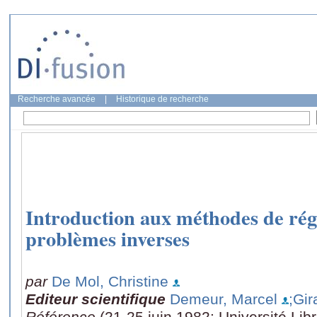
Recherche avancée
|
Historique de recherche
Introduction aux méthodes de rég
problèmes inverses
par
De Mol, Christine
Editeur scientifique
Demeur, Marcel
;Gir
Référence
(21-25 juin 1982: Université Li