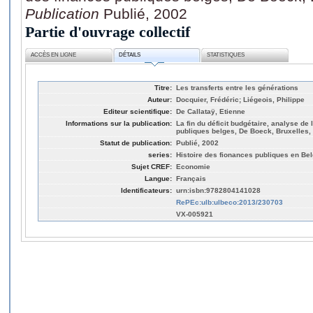
Publication
Publié, 2002
Partie d'ouvrage collectif
ACCÈS EN LIGNE
DÉTAILS
STATISTIQUES
Titre:
Les transferts entre les générations
Auteur:
Docquier, Frédéric; Liégeois, Philippe
Editeur scientifique:
De Callataÿ, Etienne
Informations sur la publication:
La fin du déficit budgétaire, analyse de 
publiques belges, De Boeck, Bruxelles,
Statut de publication:
Publié, 2002
series:
Histoire des fionances publiques en Bel
Sujet CREF:
Economie
Langue:
Français
Identificateurs:
urn:isbn:9782804141028
RePEc:ulb:ulbeco:2013/230703
VX-005921