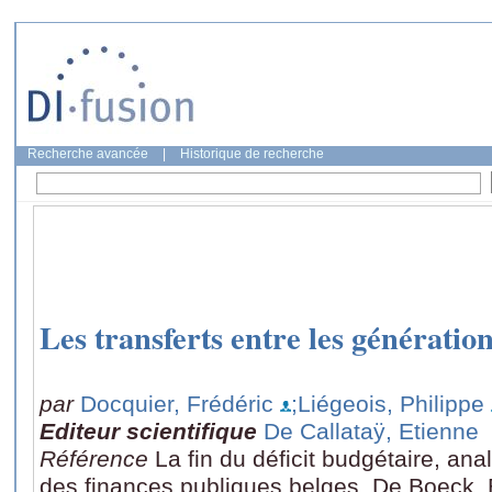
Recherche avancée
|
Historique de recherche
Les transferts entre les génératio
par
Docquier, Frédéric
;Liégeois, Philippe
Editeur scientifique
De Callataÿ, Etienne
Référence
La fin du déficit budgétaire, ana
des finances publiques belges, De Boeck, 