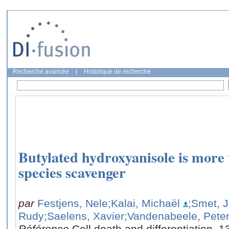
Recherche avancée
|
Historique de recherche
Butylated hydroxyanisole is more 
species scavenger
par
Festjens, Nele
;Kalai, Michaël
;Smet, J
Rudy
;Saelens, Xavier
;Vandenabeele, Pete
Référence
Cell death and differentiation, 