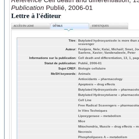
Publication
Publié, 2006-01
Lettre à l'éditeur
ACCÈS EN LIGNE
DÉTAILS
STATISTIQUES
Titre:
Butylated hydroxyanisole is more than 
scavenger
Auteur:
Festjens, Nele; Kalai, Michaël; Smet, J
Saelens, Xavier; Vandenabeele, Peter
Informations sur la publication:
Cell death and differentiation, 13, 1, pa
Statut de publication:
Publié, 2006-01
Sujet CREF:
Biologie cellulaire
MeSH keywords:
Animals
Antioxidants -- pharmacology
Apoptosis -- drug effects
Butylated Hydroxyanisole -- pharmacol
Butylated Hydroxytoluene -- pharmacol
Cell Line
Free Radical Scavengers -- pharmacolo
In Vitro Techniques
Lipoxygenase -- metabolism
Mice
Mitochondria, Muscle -- drug effects -- 
Necrosis
Phospholipases A -- metabolism