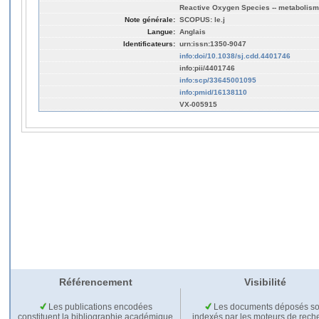
Reactive Oxygen Species -- metabolism
Note générale:
SCOPUS: le.j
Langue:
Anglais
Identificateurs:
urn:issn:1350-9047
info:doi/10.1038/sj.cdd.4401746
info:pii/4401746
info:scp/33645001095
info:pmid/16138110
VX-005915
Référencement
Visibilité
Les publications encodées
Les documents déposés so
constituent la bibliographie académique
indexés par les moteurs de rech