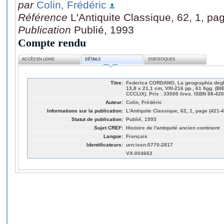
par
Colin, Frédéric
Référence
L'Antiquite Classique, 62, 1, pa
Publication
Publié, 1993
Compte rendu
ACCÈS EN LIGNE
DÉTAILS
STATISTIQUES
Titre:
Federica CORDANO, La geographia degli a
13,8 x 21,1 cm, VIII-216 pp., 61 figg.
CCCLIX). Prix : 33000 lires. ISBN 88-420
Auteur:
Colin, Frédéric
Informations sur la publication:
L'Antiquite Classique, 62, 1, page (421-
Statut de publication:
Publié, 1993
Sujet CREF:
Histoire de l'antiquité ancien continent
Langue:
Français
Identificateurs:
urn:issn:0770-2817
VX-004662