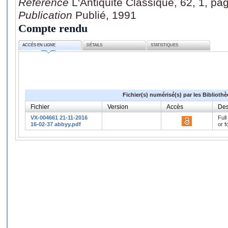
Référence
L'Antiquite Classique, 62, 1, pa
Publication
Publié, 1991
Compte rendu
ACCÈS EN LIGNE
DÉTAILS
STATISTIQUES
Fichier(s) numérisé(s) par les Biblioth
Fichier
Version
Accès
Des
VX-004661 21-11-2016
Full
16-02-37 abbyy.pdf
or f