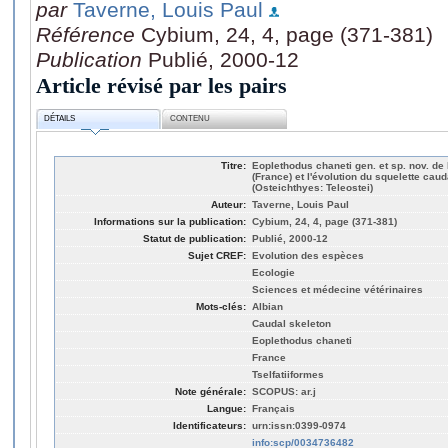
par
Taverne, Louis Paul
Référence
Cybium, 24, 4, page (371-381)
Publication
Publié, 2000-12
Article révisé par les pairs
DÉTAILS
CONTENU
Titre:
Eoplethodus chaneti gen. et sp. nov. de
(France) et l'évolution du squelette caud
(Osteichthyes: Teleostei)
Auteur:
Taverne, Louis Paul
Informations sur la publication:
Cybium, 24, 4, page (371-381)
Statut de publication:
Publié, 2000-12
Sujet CREF:
Evolution des espèces
Ecologie
Sciences et médecine vétérinaires
Mots-clés:
Albian
Caudal skeleton
Eoplethodus chaneti
France
Tselfatiiformes
Note générale:
SCOPUS: ar.j
Langue:
Français
Identificateurs:
urn:issn:0399-0974
info:scp/0034736482