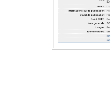
PO
Auteur:
La
Informations sur la publication:
Re
Statut de publication:
Pu
Sujet CREF:
Sc
Note générale:
SC
Langue:
Fr
Identificateurs:
ur
in
in