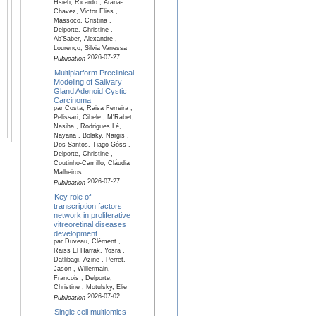
Hsieh, Ricardo , Arana-
Chavez, Victor Elias ,
Massoco, Cristina ,
Delporte, Christine ,
Ab’Saber, Alexandre ,
Lourenço, Silvia Vanessa
2026-07-27
Publication
Multiplatform Preclinical
Modeling of Salivary
Gland Adenoid Cystic
Carcinoma
par Costa, Raisa Ferreira ,
Pelissari, Cibele , M'Rabet,
Nasiha , Rodrigues Lé,
Nayana , Bolaky, Nargis ,
Dos Santos, Tiago Góss ,
Delporte, Christine ,
Coutinho-Camillo, Cláudia
Malheiros
2026-07-27
Publication
Key role of
transcription factors
network in proliferative
vitreoretinal diseases
development
par Duveau, Clément ,
Raiss El Harrak, Yosra ,
Datlibagi, Azine , Perret,
Jason , Willermain,
Francois , Delporte,
Christine , Motulsky, Elie
2026-07-02
Publication
Single cell multiomics