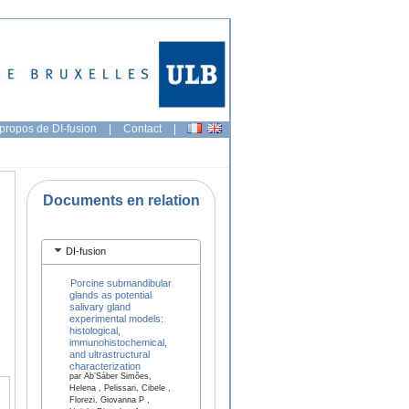
propos de DI-fusion
|
Contact
|
Documents en relation
DI-fusion
Porcine submandibular
glands as potential
salivary gland
experimental models:
histological,
immunohistochemical,
and ultrastructural
characterization
par Ab’Sáber Simões,
Helena , Pelissari, Cibele ,
Florezi, Giovanna P ,