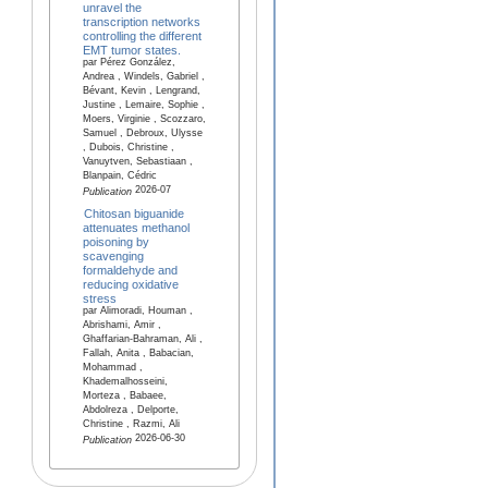
unravel the
transcription networks
controlling the different
EMT tumor states.
par Pérez González,
Andrea , Windels, Gabriel ,
Bévant, Kevin , Lengrand,
Justine , Lemaire, Sophie ,
Moers, Virginie , Scozzaro,
Samuel , Debroux, Ulysse
, Dubois, Christine ,
Vanuytven, Sebastiaan ,
Blanpain, Cédric
2026-07
Publication
Chitosan biguanide
attenuates methanol
poisoning by
scavenging
formaldehyde and
reducing oxidative
stress
par Alimoradi, Houman ,
Abrishami, Amir ,
Ghaffarian-Bahraman, Ali ,
Fallah, Anita , Babacian,
Mohammad ,
Khademalhosseini,
Morteza , Babaee,
Abdolreza , Delporte,
Christine , Razmi, Ali
2026-06-30
Publication