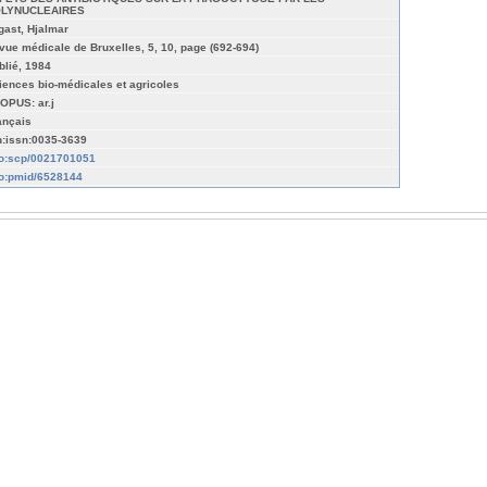
LYNUCLEAIRES
gast, Hjalmar
vue médicale de Bruxelles, 5, 10, page (692-694)
blié, 1984
iences bio-médicales et agricoles
OPUS: ar.j
ançais
n:issn:0035-3639
fo:scp/0021701051
fo:pmid/6528144