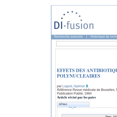
Recherche avancée
|
Historique de rec
EFFETS DES ANTIBIOTIQ
POLYNUCLEAIRES
par
Lagast, Hjalmar
Référence
Revue médicale de Bruxelles, 
Publication
Publié, 1984
Article révisé par les pairs
DÉTAILS
Titre:
EF