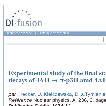
Recherche avancée
|
Historique de recherche
Experimental study of the final sta
decays of 4ΛH → π-p3H amd 4Λ
par
Krecker, U.
;Kielczewska, D.
;Tymienie
Référence
Nuclear physics. A, 236, 2, pag
Publication
Publié, 1974-12