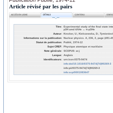
Article révisé par les pairs
ACCÈS EN LIGNE
DÉTAILS
CONTENU
STATI
Titre:
Experimental study of the final state in
p3H amd 4ΛHe → π-p3He
Auteur:
Krecker, U.; Kielczewska, D.; Tymieniec
Informations sur la publication:
Nuclear physics. A, 236, 2, page (491-4
Statut de publication:
Publié, 1974-12
Sujet CREF:
Physique atomique et nucléaire
Note générale:
SCOPUS: ar.j
Langue:
Anglais
Identificateurs:
urn:issn:0375-9474
info:doi/10.1016/0375-9474(74)90269-3
info:pii/0375-9474(74)90269-3
info:scp/0001083647