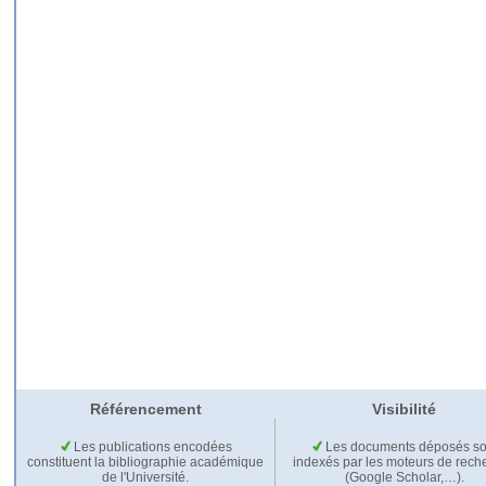
Référencement
Visibilité
Les publications encodées
Les documents déposés so
constituent la bibliographie académique
indexés par les moteurs de rech
de l'Université.
(Google Scholar,…).