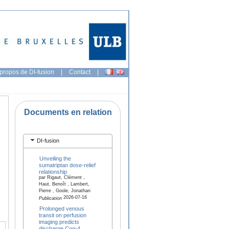
propos de DI-fusion
|
Contact
|
Documents en relation
DI-fusion
Unveiling the
sumatriptan dose-relief
relationship
par Rigaut, Clément ,
Haut, Benoît , Lambert,
Pierre , Goole, Jonathan
2026-07-16
Publication
Prolonged venous
transit on perfusion
imaging predicts
discharge Cog-4