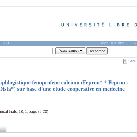
herche
Mon DI-fusion
|
À 
Passe-partout
Citer
iphlogistique fenoprofene calcium (Fepron* * Fepron -
y-Dista*) sur base d'une etude cooperative en medecine
nical trials, 18, 1, page (9-23)