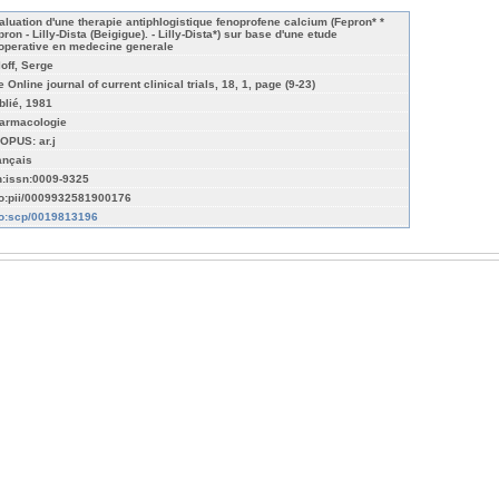
aluation d'une therapie antiphlogistique fenoprofene calcium (Fepron* *
ron - Lilly-Dista (Beigigue). - Lilly-Dista*) sur base d'une etude
operative en medecine generale
loff, Serge
 Online journal of current clinical trials, 18, 1, page (9-23)
blié, 1981
armacologie
OPUS: ar.j
ançais
n:issn:0009-9325
fo:pii/0009932581900176
fo:scp/0019813196