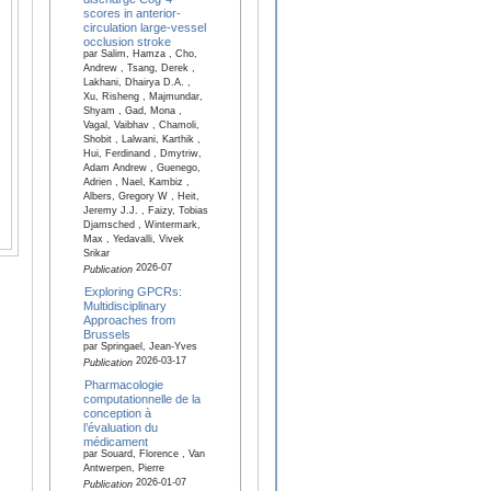
scores in anterior-
circulation large-vessel
occlusion stroke
par Salim, Hamza , Cho,
Andrew , Tsang, Derek ,
Lakhani, Dhairya D.A. ,
Xu, Risheng , Majmundar,
Shyam , Gad, Mona ,
Vagal, Vaibhav , Chamoli,
Shobit , Lalwani, Karthik ,
Hui, Ferdinand , Dmytriw,
Adam Andrew , Guenego,
Adrien , Nael, Kambiz ,
Albers, Gregory W , Heit,
Jeremy J.J. , Faizy, Tobias
Djamsched , Wintermark,
Max , Yedavalli, Vivek
Srikar
2026-07
Publication
Exploring GPCRs:
Multidisciplinary
Approaches from
Brussels
par Springael, Jean-Yves
2026-03-17
Publication
Pharmacologie
computationnelle de la
conception à
l’évaluation du
médicament
par Souard, Florence , Van
Antwerpen, Pierre
2026-01-07
Publication