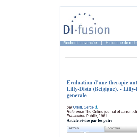
Recherche avancée
|
Historique de rec
Evaluation d'une therapie ant
Lilly-Dista (Beigigue). - Lill
generale
par
Orloff, Serge
Référence
The Online journal of current cli
Publication
Publié, 1981
Article révisé par les pairs
DÉTAILS
CONTENU