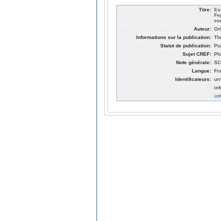
Titre:
Ev
Fep
co
Auteur:
Or
Informations sur la publication:
The
Statut de publication:
Pu
Sujet CREF:
Ph
Note générale:
SC
Langue:
Fr
Identificateurs:
ur
in
in