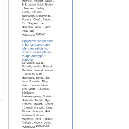
Dannele , Peeters, Sarah ,
El Khalfaoui Oulali, Brahim
, Tamman, Hedvig ,
Kurata, Tatsuaki ,
Roghanian, Mohammad ,
Martens, Chloé , Pardon,
Els , Steyaert, Jan ,
Hauryliuk, Vasili , Garcia-
Pino, Abel
2026-05
Publication
Epigenetic landscapes
in human pancreatic
islets reveal distinct
drivers for adaptation
to age and type 2
diabetes
par Maurin, Lucas ,
Marselli, Lorella , Boissel,
Mathilde , Pascat, Vincent
, Suleiman, Mara ,
Henriques, Emma , De
Luca, Carmela , Ning,
Lijiao , Fourcot, Marie ,
Tesi, Marta , Toussaint,
Bénédicte ,
Amanzougarene, Souhila ,
Derhourhi, Mehdi , Oger,
Frédérik , Burdet, Frederic
, Canouil, Mickaël , Cnop,
Miriam , Ibberson, Mark ,
Bonnefond, Amélie ,
Marchetti, Piero , Froguel,
Philippe , Khamis, Amna
2026-06-03
Publication