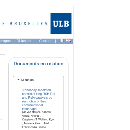
propos de DI-fusion
|
Contact
|
Documents en relation
DI-fusion
Nanobody-mediated
control of long RSH Rel
and RelA catalysis by
restriction of their
conformational
landscape
par Van Nerom, Katleen ,
Ainelo, Andres ,
Coppieters'T Wallant, Kyo
, Talavera Perez, Ariel ,
Echemendia Blanco,