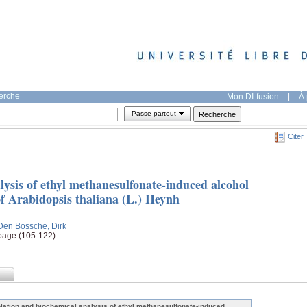
herche
Mon DI-fusion
|
À 
Passe-partout
Citer
lysis of ethyl methanesulfonate-induced alcohol
f Arabidopsis thaliana (L.) Heynh
Den Bossche, Dirk
 page (105-122)
olation and biochemical analysis of ethyl methanesulfonate-induced