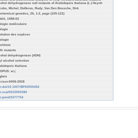
cohol dehydrogenase null mutants of Arabidopsis thaliana (L.) Heynh
cobs, Michel; Dolferus, Rudy; Van Den Bossche, Dirk
ochemical genetics, 26, 1-2, page (105-122)
blié, 1988-02
ologie moléculaire
ologie
olution des espèces
ologie
ochimie
H- mutants
cohol dehydrogenase (ADH)
lyl alcohol selection
abidopsis thaliana
OPUS: ar.j
glais
n:issn:0006-2928
fo:doi/10.1007/BF00555492
fo:scp/0023955386
fo:pmid/3377754