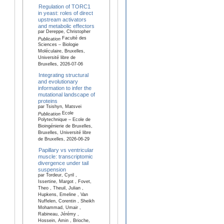
Regulation of TORC1
in yeast: roles of direct
upstream activators
and metabolic effectors
par Dereppe, Christopher
Faculté des
Publication
Sciences – Biologie
Moléculaire, Bruxelles,
Université libre de
Bruxelles, 2026-07-06
Integrating structural
and evolutionary
information to infer the
mutational landscape of
proteins
par Tsishyn, Matsvei
Ecole
Publication
Polytechnique – Ecole de
Bioingénierie de Bruxelles,
Bruxelles, Université libre
de Bruxelles, 2026-06-29
Papillary vs ventricular
muscle: transcriptomic
divergence under tail
suspension
par Tordeur, Cyril ,
Issertine, Margot , Fovet,
Theo , Theuil, Julian ,
Hupkens, Emeline , Van
Nuffelen, Corentin , Sheikh
Mohammad, Umair ,
Rabineau, Jérémy ,
Hossein, Amin , Brioche,