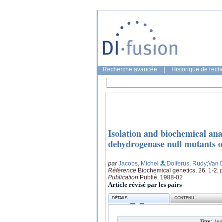
Recherche avancée
|
Historique de rec
Isolation and biochemical ana
dehydrogenase null mutants o
par
Jacobs, Michel
;Dolferus, Rudy
;Van 
Référence
Biochemical genetics, 26, 1-2,
Publication
Publié, 1988-02
Article révisé par les pairs
DÉTAILS
CONTENU
Titre:
Is