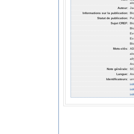
al
Auteur:
Ja
Informations sur la publication:
Bi
Statut de publication:
Pu
Sujet CREF:
Bi
Bi
Ev
Ec
Bi
Mots-clés:
AD
al
al
Ar
Note générale:
SC
Langue:
An
Identificateurs:
ur
in
in
in