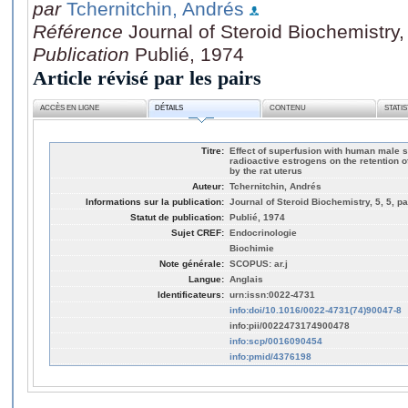
par
Tchernitchin, Andrés
Référence
Journal of Steroid Biochemistry,
Publication
Publié, 1974
Article révisé par les pairs
ACCÈS EN LIGNE
DÉTAILS
CONTENU
STATI
Titre:
Effect of superfusion with human male 
radioactive estrogens on the retention of
by the rat uterus
Auteur:
Tchernitchin, Andrés
Informations sur la publication:
Journal of Steroid Biochemistry, 5, 5, p
Statut de publication:
Publié, 1974
Sujet CREF:
Endocrinologie
Biochimie
Note générale:
SCOPUS: ar.j
Langue:
Anglais
Identificateurs:
urn:issn:0022-4731
info:doi/10.1016/0022-4731(74)90047-8
info:pii/0022473174900478
info:scp/0016090454
info:pmid/4376198