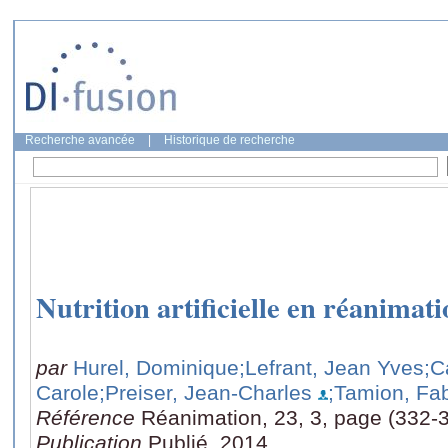
Recherche avancée
|
Historique de recherche
Nutrition artificielle en réanimat
par
Hurel, Dominique
;Lefrant, Jean Yves
;C
Carole
;Preiser, Jean-Charles
;Tamion, Fa
Référence
Réanimation, 23, 3, page (332-
Publication
Publié, 2014