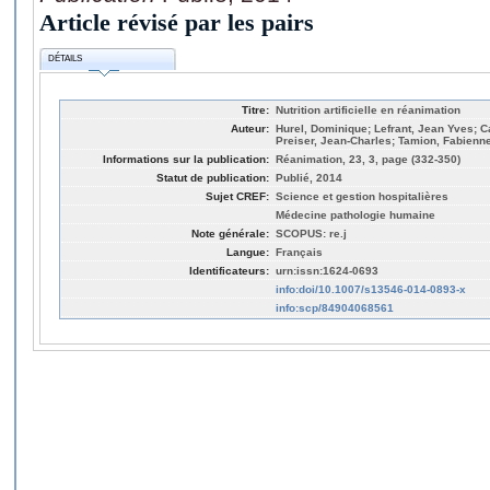
Article révisé par les pairs
DÉTAILS
Titre:
Nutrition artificielle en réanimation
Auteur:
Hurel, Dominique; Lefrant, Jean Yves; C
Preiser, Jean-Charles; Tamion, Fabienn
Informations sur la publication:
Réanimation, 23, 3, page (332-350)
Statut de publication:
Publié, 2014
Sujet CREF:
Science et gestion hospitalières
Médecine pathologie humaine
Note générale:
SCOPUS: re.j
Langue:
Français
Identificateurs:
urn:issn:1624-0693
info:doi/10.1007/s13546-014-0893-x
info:scp/84904068561