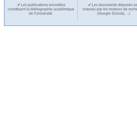
Les publications encodées
Les documents déposés so
constituent la bibliographie académique
indexés par les moteurs de rech
de l'Université.
(Google Scholar,…).