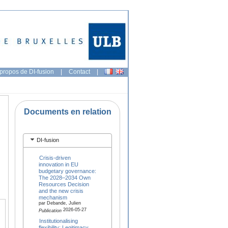
propos de DI-fusion
|
Contact
|
Documents en relation
DI-fusion
Crisis-driven
innovation in EU
budgetary governance:
The 2028–2034 Own
Resources Decision
and the new crisis
mechanism
par Debande, Julien
2026-05-27
Publication
Institutionalising
flexibility: Legitimacy