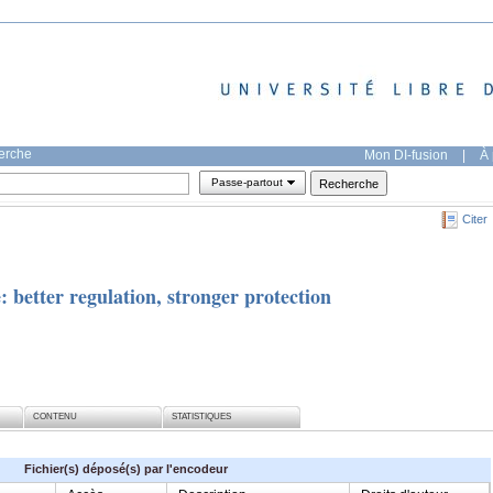
herche
Mon DI-fusion
|
À 
Passe-partout
Citer
: better regulation, stronger protection
CONTENU
STATISTIQUES
Fichier(s) déposé(s) par l'encodeur