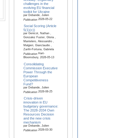
challenges in the
evolving EU financial
toolkit for Ukraine
par Debande, Julien
2026-05-22
Publication
Social Scoring (Article
5(1)(c))
par Genicot, Nathan ,
Gonzalez Fuster, Gloria ,
Mantelero, Alessandro ,
Malgieri, Gianclaudio ,
Zanfir-Fortuna, Gabriela
Hart-
Publication
Bloomsbury, 2026-05-13
Consolidating
Commission Executive
Power Through the
European
Competitiveness
Fund?
par Debande, Julien
2026-06-25
Publication
Crisis-driven
innovation in EU
budgetary governance:
The 2028-2034 Own
Resources Decision
and the new crisis
mechanism
par Debande, Julien
2026-03-30
Publication