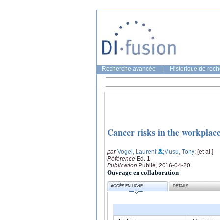
Recherche avancée
|
Historique de rec
Cancer risks in the workplace
par
Vogel, Laurent
;Musu, Tony
; [et al.]
Référence
Ed. 1
Publication
Publié, 2016-04-20
Ouvrage en collaboration
ACCÈS EN LIGNE
DÉTAILS