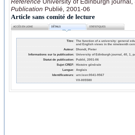
Référence
University of Edinburgh journal,
Publication
Publié, 2001-06
Article sans comité de lecture
ACCÈS EN LIGNE
DÉTAILS
STATISTIQUES
Titre:
The function of a university: general ed
and English views in the nineteenth cent
Auteur:
Dhondt, Pieter
Informations sur la publication:
University of Edinburgh journal, 40, 1, p
Statut de publication:
Publié, 2001-06
Sujet CREF:
Histoire générale
Langue:
Anglais
Identificateurs:
urn:issn:0041-9567
VX-005580