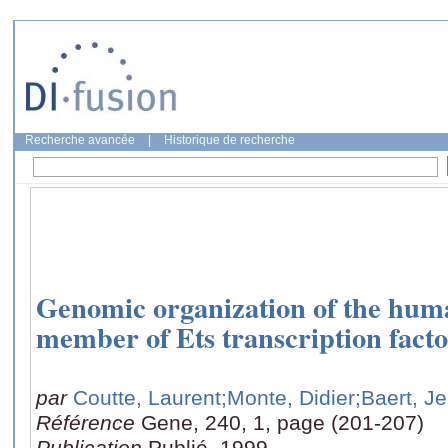
Recherche avancée
|
Historique de recherche
Genomic organization of the huma
member of Ets transcription facto
par
Coutte, Laurent
;Monte, Didier
;Baert, J
Référence
Gene, 240, 1, page (201-207)
Publication
Publié, 1999