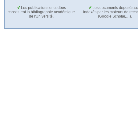
Les publications encodées
Les documents déposés so
constituent la bibliographie académique
indexés par les moteurs de rech
de l'Université.
(Google Scholar,…).